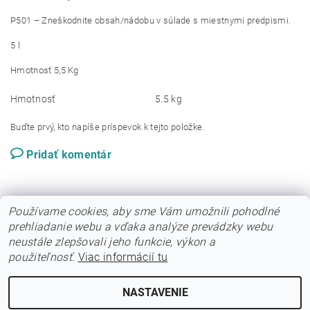
P501 – Zneškodnite obsah/nádobu v súlade s miestnymi predpismi.
5 l
Hmotnosť 5,5 Kg
Hmotnosť
5.5 kg
Buďte prvý, kto napíše príspevok k tejto položke.
Pridať komentár
Používame cookies, aby sme Vám umožnili pohodlné
prehliadanie webu a vďaka analýze prevádzky webu
neustále zlepšovali jeho funkcie, výkon a
|
|
|
O nás
Obchodné podmienky
Zásady ochrany osobných údajov
použiteľnosť.
Viac informácií tu
|
|
Napíšte nám
Kontakt
Ceny dopravy
NASTAVENIE