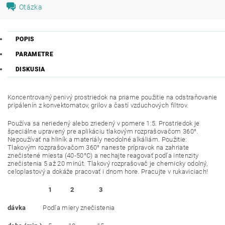
Otázka
POPIS
PARAMETRE
DISKUSIA
Koncentrovaný penivý prostriedok na priame použitie na odstraňovanie
pripálenín z konvektomatov, grilov a častí vzduchových filtrov.
Používa sa neriedený alebo zriedený v pomere 1:5. Prostriedok je
špeciálne upravený pre aplikáciu tlakovým rozprašovačom 360°.
Nepoužívať na hliník a materiály neodolné alkáliám. Použitie:
Tlakovým rozprašovačom 360° naneste prípravok na zahriate
znečistené miesta (40-50°C) a nechajte reagovať podľa intenzity
znečistenia 5 až 20 minút. Tlakový rozprašovač je chemicky odolný,
celoplastový a dokáže pracovať i dnom hore. Pracujte v rukaviciach!
1
2
3
dávka
Podľa miery znečistenia