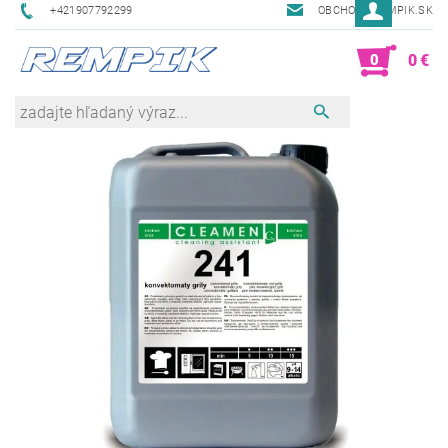
+421907792299
OBCHOD@REMPIK.SK
0
0 €