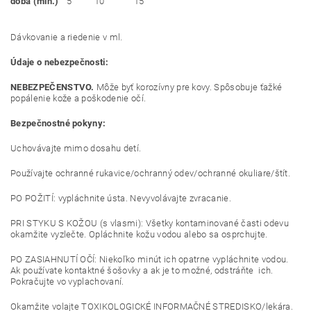
doba (min.)
5
10
15
Dávkovanie a riedenie v ml.
Údaje o nebezpečnosti:
NEBEZPEČENSTVO.
Môže byť korozívny pre kovy. Spôsobuje ťažké
popálenie kože a poškodenie očí.
Bezpečnostné pokyny:
Uchovávajte mimo dosahu detí.
Používajte ochranné rukavice/ochranný odev/ochranné okuliare/štít.
PO POŽITÍ: vypláchnite ústa. Nevyvolávajte zvracanie.
PRI STYKU S KOŽOU (s vlasmi): Všetky kontaminované časti odevu
okamžite vyzlečte. Opláchnite kožu vodou alebo sa osprchujte.
PO ZASIAHNUTÍ OČÍ: Niekoľko minút ich opatrne vypláchnite vodou.
Ak používate kontaktné šošovky a ak je to možné, odstráňte ich.
Pokračujte vo vyplachovaní.
Okamžite volajte TOXIKOLOGICKÉ INFORMAČNÉ STREDISKO/lekára.