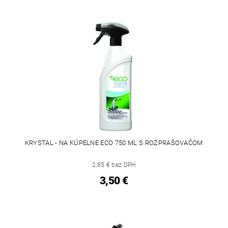
KRYSTAL - NA KÚPELNE ECO 750 ML S ROZPRAŠOVAČOM
2,85 € bez DPH
3,50 €