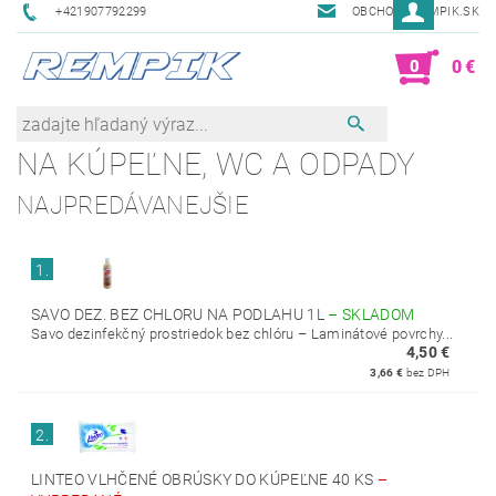
+421907792299
OBCHOD@REMPIK.SK
0
0 €
NA KÚPEĽNE, WC A ODPADY
NAJPREDÁVANEJŠIE
1.
SAVO DEZ. BEZ CHLORU NA PODLAHU 1L
–
SKLADOM
Savo dezinfekčný prostriedok bez chlóru – Laminátové povrchy...
4,50 €
3,66 €
bez DPH
2.
LINTEO VLHČENÉ OBRÚSKY DO KÚPEĽNE 40 KS
–