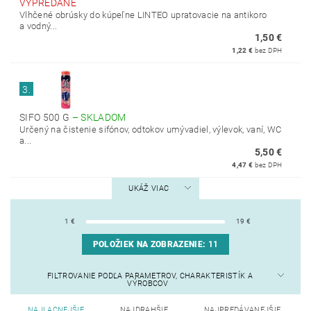
VYPREDANÉ
Vlhčené obrúsky do kúpeľne LINTEO upratovacie na antikoro
a vodný...
1,50 €
1,22 €
bez DPH
3.
SIFO 500 G
–
SKLADOM
Určený na čistenie sifónov, odtokov umývadiel, výlevok, vaní, WC
a...
5,50 €
4,47 €
bez DPH
UKÁŽ VIAC
1
€
19
€
POLOŽIEK NA ZOBRAZENIE:
11
FILTROVANIE PODĽA PARAMETROV, CHARAKTERISTÍK A
VÝROBCOV
NAJLACNEJŠIE
NAJDRAHŠIE
NAJPREDÁVANEJŠIE