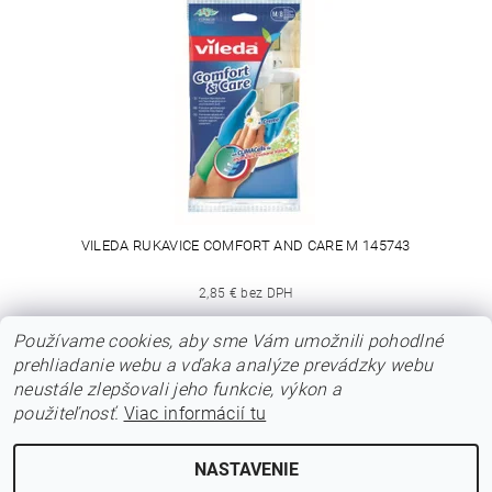
VILEDA RUKAVICE COMFORT AND CARE M 145743
2,85 € bez DPH
3,50 €
Používame cookies, aby sme Vám umožnili pohodlné
prehliadanie webu a vďaka analýze prevádzky webu
neustále zlepšovali jeho funkcie, výkon a
|
|
|
O nás
Obchodné podmienky
Zásady ochrany osobných údajov
použiteľnosť.
Viac informácií tu
|
|
Napíšte nám
Kontakt
Ceny dopravy
NASTAVENIE