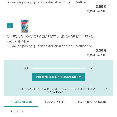
Rukavice poskytujú antibakteriálnu ochranu. Veľkosť L.
3,50 €
2,85 €
bez DPH
2.
VILEDA RUKAVICE COMFORT AND CARE M 145743
–
OBJEDNANÉ
Rukavice poskytujú antibakteriálnu ochranu. Veľkosť M.
3,50 €
2,85 €
bez DPH
3
€
4
€
POLOŽIEK NA ZOBRAZENIE:
2
FILTROVANIE PODĽA PARAMETROV, CHARAKTERISTÍK A
VÝROBCOV
NAJLACNEJŠIE
NAJDRAHŠIE
NAJPREDÁVANEJŠIE
ABECEDNE