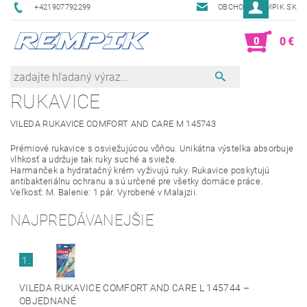
+421907792299
OBCHOD@REMPIK.SK
0
0 €
RUKAVICE
VILEDA RUKAVICE COMFORT AND CARE M 145743
Prémiové rukavice s osviežujúcou vôňou. Unikátna výstelka absorbuje
vlhkosť a udržuje tak ruky suché a svieže.
Harmanček a hydratačný krém vyživujú ruky. Rukavice poskytujú
antibakteriálnu ochranu a sú určené pre všetky domáce práce.
Veľkosť: M. Balenie: 1 pár. Vyrobené v Malajzii.
NAJPREDÁVANEJŠIE
1.
VILEDA RUKAVICE COMFORT AND CARE L 145744
–
OBJEDNANÉ