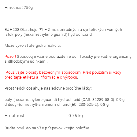
Hmotnosť 750g
EUH208 Obsahuje P1 – Zmes prírodných a syntetických vonných
látok, poly (hexamethylenbiguanid) hydrochLorid.
Môže vyvolať alergickú reakciu.
Pozor!
Spôsobuje vážne podráždenie očí. Toxický pre vodné organizmy
s dlhodobými účinkami.
Používajte biocídy bezpečným spôsobom. Pred použitím si vždy
prečítajte etiketu a informácie o výrobku
.
Prostriedok obsahuje nasledovné biocídne látky:
poly-(hexamethylenbiguanid) hydrochlorid (CAS: 32289-58-0): 0,9 g
didecyl-(dimethyl)-amonium chlorid (EC: 230-525-2): 0,8 g
Hmotnosť
0.75 kg
Buďte prvý, kto napíše príspevok k tejto položke.