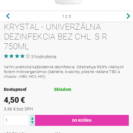
1
z 3
KRYSTAL - UNIVERZÁLNA
DEZINFEKCIA BEZ CHL. S R
750ML
3 hodnotenia
Veľmi praktická každodenná dezinfekcia. Odstraňuje 99,9% vitálnych
foriem mikroorganizmov (baktérie, kvasinky, pliesne vrátane TBC a
vírusov - HBV, HCV, HIV).
Dostupnosť
Skladom
4,50 €
3,66 € bez DPH