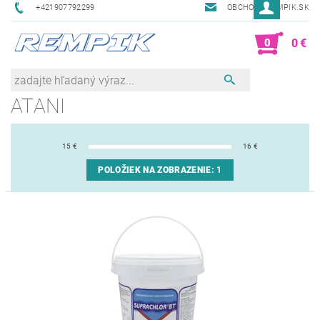
+421907792299
OBCHOD@REMPIK.SK
0
0 €
ATANI
15
€
16
€
POLOŽIEK NA ZOBRAZENIE:
1