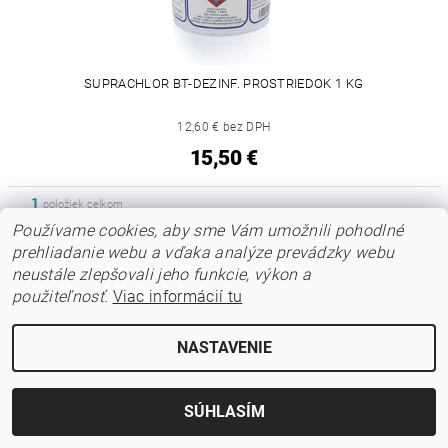
SUPRACHLOR BT-DEZINF. PROSTRIEDOK 1 KG
12,60 € bez DPH
15,50 €
1
položiek celkom
Používame cookies, aby sme Vám umožnili pohodlné
prehliadanie webu a vďaka analýze prevádzky webu
neustále zlepšovali jeho funkcie, výkon a
|
|
|
O nás
Obchodné podmienky
Zásady ochrany osobných údajov
|
|
použiteľnosť.
Napíšte nám
Viac informácií tu
Kontakt
Ceny dopravy
NASTAVENIE
2026 © REMPIK, s. r. o., všetky práva vyhradené
Vytvoril Shoptet
SÚHLASÍM