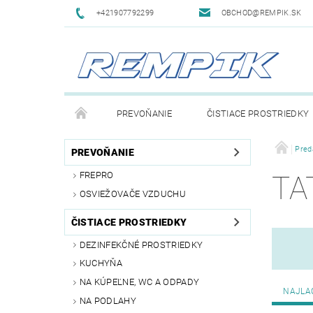
+421907792299
OBCHOD@REMPIK.SK
PREVOŇANIE
ČISTIACE PROSTRIEDKY
EKOLOGICKÉ VÝROBKY
OKNÁ, ZRKADLÁ, HLA
Pred
PREVOŇANIE
FREPRO
TA
OSVIEŽOVAČE VZDUCHU
ČISTIACE PROSTRIEDKY
DEZINFEKČNÉ PROSTRIEDKY
KUCHYŇA
NA KÚPEĽNE, WC A ODPADY
NAJLA
NA PODLAHY