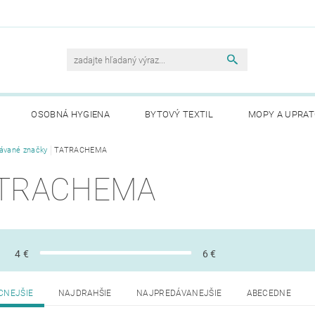
OSOBNÁ HYGIENA
BYTOVÝ TEXTIL
MOPY A UPRAT
DKÉ PLOCHY
ávané značky
TATRACHEMA
RUKAVICE
TRACHEMA
4
€
6
€
CNEJŠIE
NAJDRAHŠIE
NAJPREDÁVANEJŠIE
ABECEDNE