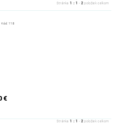
1
1
2
Stránka
z
-
položiek celkom
Kód:
118
0 €
1
1
2
Stránka
z
-
položiek celkom