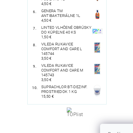
4,50 €
GENERA TM
ANTIBAKTERIÁLNE 1L
4,50 €
LINTEO VLHČENÉ OBRÚSKY
DO KÚPEĽNE 40 KS
1,50 €
VILEDA RUKAVICE
COMFORT AND CARE L
145744
3,50 €
VILEDA RUKAVICE
COMFORT AND CARE M
145743
3,50 €
SUPRACHLOR BT-DEZINF.
PROSTRIEDOK 1 KG
15,50 €