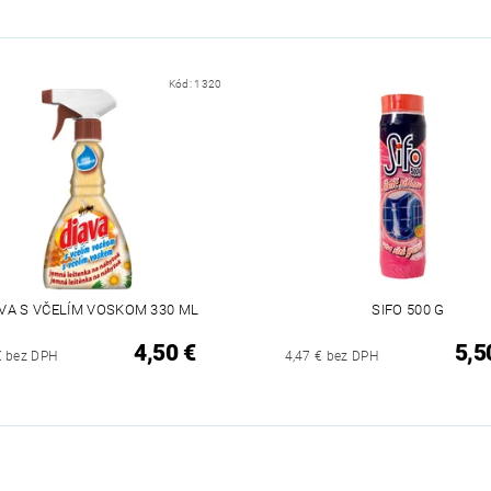
Kód:
1320
AVA S VČELÍM VOSKOM 330 ML
SIFO 500 G
4,50 €
5,5
€ bez DPH
4,47 € bez DPH